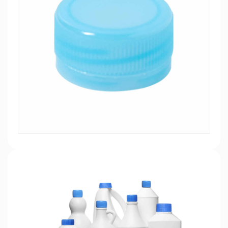
bacterias. Además, los equipos modernos de
moldeo por compresión de tapas de botellas
suelen estar equipados con un sistema de
control automatizado, que puede lograr la
producción por lotes, reducir las operaciones
manuales y reducir los costos.