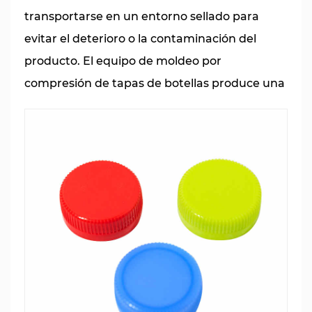
transportarse en un entorno sellado para
evitar el deterioro o la contaminación del
producto. El equipo de moldeo por
compresión de tapas de botellas produce una
variedad de tapas de botellas de productos
químicos diarios ajustando y usando
diferentes moldes de fundición a presión, y
garantiza que cada tapa de botella se ajuste a
la boca del contenedor de manera uniforme y
ajustada, aislando efectivamente el impacto
del ambiente externo en el producto. El
equipo de moldeo por compresión de tapas
de botellas desempeña un papel
indispensable en la industria química diaria,