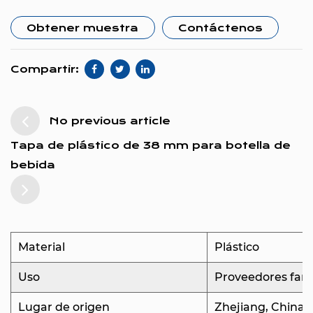
experiencia completa, etc.
Obtener muestra
Contáctenos
2. ¿Qué tan pronto puedo obtener una cotización?
Podemos proporcionarle una cotización dentro de
Compartir:
las 24 horas...
No previous article
Tapa de plástico de 38 mm para botella de
bebida
Material
Plástico
Uso
Proveedores far
Lugar de origen
Zhejiang, China