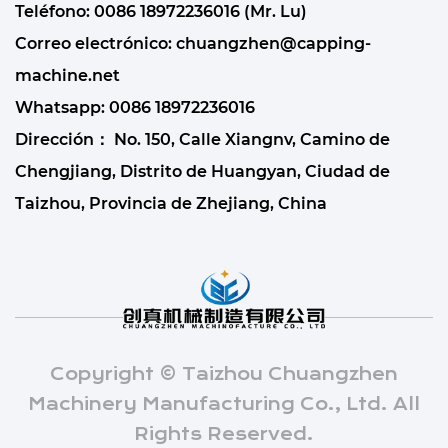
Teléfono: 0086 18972236016 (Mr. Lu)
Correo electrónico:
chuangzhen@capping-
machine.net
Whatsapp:
0086 18972236016
Dirección： No. 150, Calle Xiangnv, Camino de
Chengjiang, Distrito de Huangyan, Ciudad de
Taizhou, Provincia de Zhejiang, China
Copyright © Taizhou Chuangzhen
Machinery Manufacturing Co., Ltd. All
Rights Reserved.