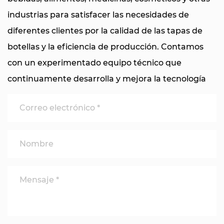
industrias para satisfacer las necesidades de
diferentes clientes por la calidad de las tapas de
botellas y la eficiencia de producción. Contamos
con un experimentado equipo técnico que
continuamente desarrolla y mejora la tecnología
de moldeo por compresión para garantizar que
nuestro equipo esté en la posición avanzada en el
industria en términos de rendimiento y
confiabilidad. Nuestro equipo adopta sistemas de
control avanzados, es fácil de operar, Tiene bajos
costos de mantenimiento y puede mejorar en gran
medida la eficiencia de producción y reducir los
costos de producción.
Maquinaria Taizhou Chuangzhen como
China